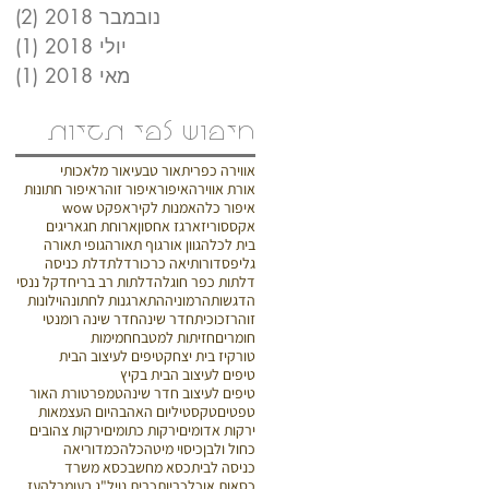
נובמבר 2018
(2)
2 פוסטים
יולי 2018
(1)
פו
מאי 2018
(1)
פו
חיפוש לפי תגיות
אווירה כפרית
אור טבעי
אור מלאכותי
אורת אווירה
איפור
איפור זוהר
איפור חתונות
איפור כלה
אמנות לקיר
אפקט wow
אקססוריז
ארגז אחסון
ארוחת חג
אריגים
בית לכלה
גוון אור
גוף תאורה
גופי תאורה
גליפס
דורותיאה כרכור
דלת
דלת כניסה
דלתות כפר חוגלה
דלתות רב בריח
דקל ננסי
הדגשות
הרמוניה
התארגנות לחתונה
וילונות
זוהר
זכוכית
חדר שינה
חדר שינה רומנטי
חומרים
חזיתות למטבח
חמימות
טורקיז בית יצחק
טיפים לעיצוב הבית
טיפים לעיצוב הבית בקיץ
טיפים לעיצוב חדר שינה
טמפרטורת האור
טפטים
טקסטיל
יום האהבה
יום העצמאות
ירקות אדומים
ירקות כתומים
ירקות צהובים
כחול ולבן
כיסוי מיטה
כלה
כמדוריאה
כניסה לבית
כסא מחשב
כסא משרד
כסאות אוכל
כריות
כרית נוי
ל"ג בעומר
להעז